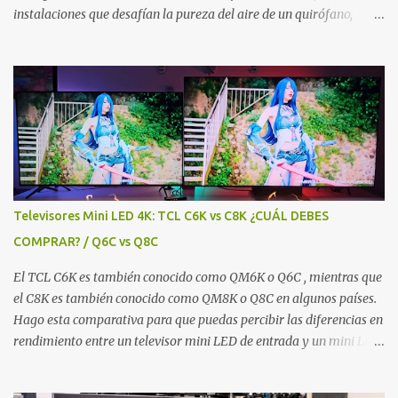
instalaciones que desafían la pureza del aire de un quirófano,
comienza el nacimiento de un Smart TV , un proceso que es tanto
una coreografía robótica como un milagro de la física moderna,
acompañado de una mano de obra muy calificada. Primero,
necesitas entender que el proceso de fabricación de un Smart TV,
realmente podríamos decir que se divide en 3 partes principales, y
cada una de estas partes puede ser llevada a cabo de forma
simultánea dentro de una misma fábrica, pero en distintos
sectores de la misma. Entonces, en una sección de la fábrica se
llevaría a cabo la producción del panel LCD, o sea el panel de
Televisores Mini LED 4K: TCL C6K vs C8K ¿CUÁL DEBES
cristal líquido. Otra sección de la fábrica estaría encargada de la
COMPRAR? / Q6C vs Q8C
producción del chasis que incluye la retroiluminación LED. Otra
área de la fábrica podría encargarse ...
El TCL C6K es también conocido como QM6K o Q6C , mientras que
el C8K es también conocido como QM8K o Q8C en algunos países.
Hago esta comparativa para que puedas percibir las diferencias en
rendimiento entre un televisor mini LED de entrada y un mini LED
premium de la misma marca. Y me voy enfocar principalmente en
el rendimiento en escenas oscuras que, desde mi punto de vista y el