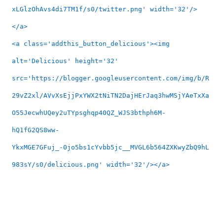
xLGlzOhAvs4di7TM1f/s0/twitter.png' width='32'/>
</a>
<a class='addthis_button_delicious'><img
alt='Delicious' height='32'
src='https://blogger.googleusercontent.com/img/b/R
29vZ2xl/AVvXsEjjPxYWX2tNiTN2DajHErJaq3hwMSjYAeTxXa
O55JecwhUQey2uTYpsghqp40QZ_WJS3bthph6M-
hQ1fG2QS8ww-
YkxMGE7GFuj_-0jo5bs1cYvbb5jc__MVGL6b564ZXKwyZbQ9hL
983sY/s0/delicious.png' width='32'/></a>