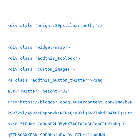
<div style='height:30px;clear:both;'/>
<div class='widget-wrap'>
<div class='addthis_toolbox'>
<div class='custom_images'>
<a class='addthis_button_twitter'><img
alt='Twitter' height='32'
src='https://blogger.googleusercontent.com/img/b/R
29vZ2xl/AVvXsEhponxkiNF8sQja9Xlj6VV7pbd2D4fuTjjLrz
oiKa-ZfEHac_CqDubF2HQ5yhX7ACIWJaSHJqa8JUVsahqlX-
qTFb60SkXESkj9OPOMafuP4tRv_F7UcfCfaWHNW-