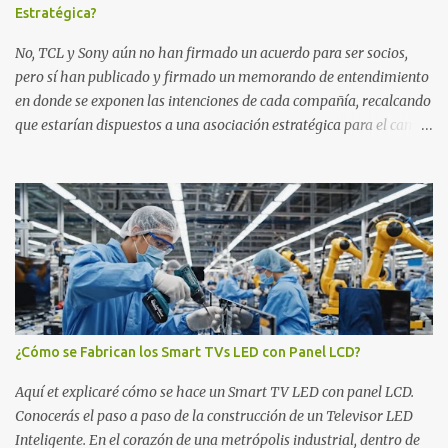
Estratégica?
porque de hecho está bien teniendo en cuenta que es un modelo
básico sin atenuación local. Pero o...
No, TCL y Sony aún no han firmado un acuerdo para ser socios,
pero sí han publicado y firmado un memorando de entendimiento
en donde se exponen las intenciones de cada compañía, recalcando
que estarían dispuestos a una asociación estratégica para el campo
del entretenimiento de los hogares, incluyendo por supuesto
televisores y sistemas de audio, con una participación del 51% para
TCL, y del 49% para Sony. Se espera que para finales de marzo de
este 2026 Sony y TCL continuarán con las conversaciones para
ejecutar acuerdos vinculantes definitivos. Sujeto a la firma de los
acuerdos definitivos y a las aprobaciones regulatorias pertinentes,
entre otras condiciones, se espera que la nueva compañía inicie sus
operaciones en abril de 2027. ¿Por qué en Abril? Bueno,
normalmente es el mes en donde se empiezan a lanzar al mercado
¿Cómo se Fabrican los Smart TVs LED con Panel LCD?
los televisores de distintas marcas en la mayor parte del mundo.
Claramente detrás de esta nueva asociación existirá una nueva
Aquí et explicaré cómo se hace un Smart TV LED con panel LCD.
compañía legal detrás, pero c...
Conocerás el paso a paso de la construcción de un Televisor LED
Inteligente. En el corazón de una metrópolis industrial, dentro de