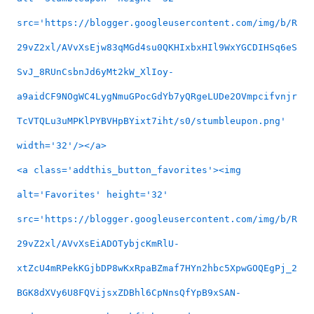
src='https://blogger.googleusercontent.com/img/b/R
29vZ2xl/AVvXsEjw83qMGd4su0QKHIxbxHIl9WxYGCDIHSq6eS
SvJ_8RUnCsbnJd6yMt2kW_XlIoy-
a9aidCF9NOgWC4LygNmuGPocGdYb7yQRgeLUDe2OVmpcifvnjr
TcVTQLu3uMPKlPYBVHpBYixt7iht/s0/stumbleupon.png'
width='32'/></a>
<a class='addthis_button_favorites'><img
alt='Favorites' height='32'
src='https://blogger.googleusercontent.com/img/b/R
29vZ2xl/AVvXsEiADOTybjcKmRlU-
xtZcU4mRPekKGjbDP8wKxRpaBZmaf7HYn2hbc5XpwGOQEgPj_2
BGK8dXVy6U8FQVijsxZDBhl6CpNnsQfYpB9xSAN-