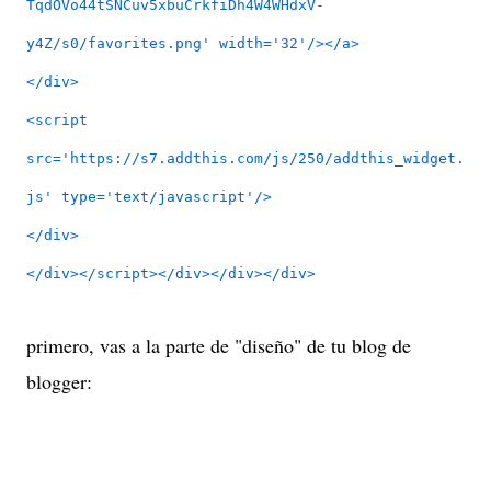
TqdOVo44tSNCuv5xbuCrkfiDh4W4WHdxV-
y4Z/s0/favorites.png' width='32'/></a>
</div>
<script
src='https://s7.addthis.com/js/250/addthis_widget.
js' type='text/javascript'/>
</div>
</div></script></div></div></div>
primero, vas a la parte de "diseño" de tu blog de
blogger: