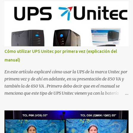
Motion Rate igual a 120. Ambos cuentan con el Procesador Crystal
4K para el procesado gráfico, y por supuesto ambos soportan HDR,
HDR 10+ y HLG. Tanto el TU7000 como el TU8000 cuentan con el
mismo sistema de sonido compuesto de 2 altavoces que generan
una potencia de hasta 20 watts en total. Y por supuesto ambos
televisores corren con el sistema operativo Tizen. Estás son las
similitudes que poseen estos 2 televisores, y ahora vamos con
Cómo utilizar UPS Unitec por primera vez (explicación del
algunas diferencias empezando primero con las menos
manual)
importantes, como por ejemplo el diseño, en donde el color los
marcos, la parte trasera y las bases del TU7000 e...
En este artículo explicaré cómo usar la UPS de la marca Unitec por
primera vez y de ahí en adelante, en su presentación de 850 VA y
también la de 650 VA . Primero debo decir que en el manual se
menciona que este tipo de UPS Unitec vienen ya con la batería
cargada, más sin embargo se aclara que durante el proceso de
envío (por factores ambientales, etc.), parte de esta carga puede
irse perdiendo, por lo cual se recomienda ponerla a cargar por al
menos 10 horas. Entonces, para ponerla cargar simplemente se la
conecta al toma de corriente sin necesidad de oprimir el botón, ya