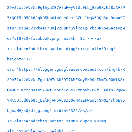
29vZ2xl/AVvXsEglhyaXE7AzaHwyV1Ut0LL_Gzw9XzUJ8aAVfP
ZrQOI5zB5Dk6CqkB5hp01nCoeOhmrGZHL1MqX53QUSq_RawA9Z
zturCOTua0v2Wk4aCrUujvZD8DhSVlxqXQFPbo3Rko4GecsUp9
erYsf8/s0/facebook.png' width='32'/></a>
<a class='addthis_button_digg'><img alt='Digg'
height='32'
src='https://blogger.googleusercontent.com/img/b/R
29vZ2xl/AVvXsEgclNW7eAH3DI7kMFKdyPk0SdIhmTu00WfK8r
U4RHcTmcYo8XIVSYwwtTooLcIoGsTVmngNb7OVflEXqzD2PQwA
YHt5Uxvd68b8c_LElMjAHoVoSZq0qHKsEFWusbTSNOZ4rh6EY5
bgsaNH/s0/digg.png' width='32'/></a>
<a class='addthis_button_stumbleupon'><img
alt='Stumbleupon' height='32'