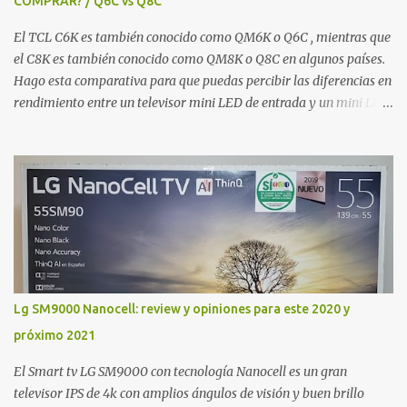
COMPRAR? / Q6C vs Q8C
producción del chasis que incluye la retroiluminación LED. Otra
área de la fábrica podría encargarse ...
El TCL C6K es también conocido como QM6K o Q6C , mientras que
el C8K es también conocido como QM8K o Q8C en algunos países.
Hago esta comparativa para que puedas percibir las diferencias en
rendimiento entre un televisor mini LED de entrada y un mini LED
premium de la misma marca. Y me voy enfocar principalmente en
el rendimiento en escenas oscuras que, desde mi punto de vista y el
de muchos, es lo más importante de la tecnología de
retroiluminación mini LED. Y sí, yo sé que lo ideal sería comparar
ambos modelos en los mismos tamaños porque las zonas de
atenuación varían según las pulgadas, pero son con los que
dispongo actualmente. Pero bueno, en general, bien sea que el
contenido esté en rango dinámico estándar o que tenga algún tipo
de tecnología de alto rango dinámico como Dolby Vision, el
Lg SM9000 Nanocell: review y opiniones para este 2020 y
rendimiento del C6K con sus 180 zonas de atenuación para este
próximo 2021
tamaño de 55 pulgadas, está más que bien. Es decir, se percibe una
buena profundidad de colores negros, una cantidad de efe...
El Smart tv LG SM9000 con tecnología Nanocell es un gran
televisor IPS de 4k con amplios ángulos de visión y buen brillo