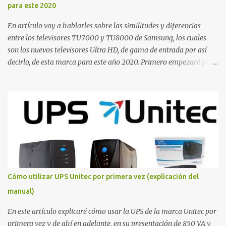
para este 2020
En artículo voy a hablarles sobre las similitudes y diferencias
entre los televisores TU7000 y TU8000 de Samsung, los cuales
son los nuevos televisores Ultra HD, de gama de entrada por así
decirlo, de esta marca para este año 2020. Primero empezaré por
mencionarles las cosas que ambos televisores tienen en común:
Ambos cuenta con una tasa de refresco nativa de 60Hz , con un
Motion Rate igual a 120. Ambos cuentan con el Procesador Crystal
4K para el procesado gráfico, y por supuesto ambos soportan HDR,
HDR 10+ y HLG. Tanto el TU7000 como el TU8000 cuentan con el
mismo sistema de sonido compuesto de 2 altavoces que generan
una potencia de hasta 20 watts en total. Y por supuesto ambos
televisores corren con el sistema operativo Tizen. Estás son las
similitudes que poseen estos 2 televisores, y ahora vamos con
Cómo utilizar UPS Unitec por primera vez (explicación del
algunas diferencias empezando primero con las menos
manual)
importantes, como por ejemplo el diseño, en donde el color los
marcos, la parte trasera y las bases del TU7000 e...
En este artículo explicaré cómo usar la UPS de la marca Unitec por
primera vez y de ahí en adelante, en su presentación de 850 VA y