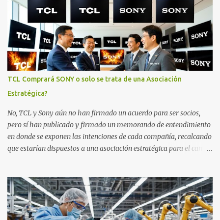
mini LEDs y atenuación local. Mientras que la tecnología de
retroilminación del P6K sería LED directa básica o convencional
sin full array y por ende sin atenuación local. Calidad Gráfica En
general, se diferencian tanto en las cantidades de brillo que son
más latas en el C6K, como también en el volumen de color a favor
del C6K porque tiene más brillo y tecnología Quantum dots. Pero
lo más importante sería el rendimiento en escenas oscuras. En
TCL Comprará SONY o solo se trata de una Asociación
realidad el resultado en el P6K no es que sea malo o terrible,
Estratégica?
porque de hecho está bien teniendo en cuenta que es un modelo
básico sin atenuación local. Pero o...
No, TCL y Sony aún no han firmado un acuerdo para ser socios,
pero sí han publicado y firmado un memorando de entendimiento
en donde se exponen las intenciones de cada compañía, recalcando
que estarían dispuestos a una asociación estratégica para el campo
del entretenimiento de los hogares, incluyendo por supuesto
televisores y sistemas de audio, con una participación del 51% para
TCL, y del 49% para Sony. Se espera que para finales de marzo de
este 2026 Sony y TCL continuarán con las conversaciones para
ejecutar acuerdos vinculantes definitivos. Sujeto a la firma de los
acuerdos definitivos y a las aprobaciones regulatorias pertinentes,