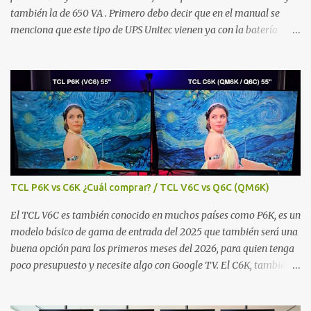
también la de 650 VA . Primero debo decir que en el manual se
menciona que este tipo de UPS Unitec vienen ya con la batería
cargada, más sin embargo se aclara que durante el proceso de
envío (por factores ambientales, etc.), parte de esta carga puede
irse perdiendo, por lo cual se recomienda ponerla a cargar por al
menos 10 horas. Entonces, para ponerla cargar simplemente se la
conecta al toma de corriente sin necesidad de oprimir el botón, ya
que inmediatamente se la ha conectado ésta encenderá el LED de
color verde (primer bombillo). Entonces, si el LED de color verde No
parpadea quiere decir que la batería ya está 100% cargada por lo
cual ya se pueden conectar la PC, pantalla u otros artículos que se
TCL P6K vs C6K ¿Cuál comprar? / TCL V6C vs Q6C (QM6K)
deseen proteger. Si el Bombillo LED verde parpadea cada 8
segundos quiere decir que la batería está cargada entre el 70 y
El TCL V6C es también conocido en muchos países como P6K, es un
90%. Si...
modelo básico de gama de entrada del 2025 que también será una
buena opción para los primeros meses del 2026, para quien tenga
poco presupuesto y necesite algo con Google TV. El C6K, también
conocido en otros países como QM6K o Q6C , es un modelo de
gama media con tecnología de retroiliminación Full Array con