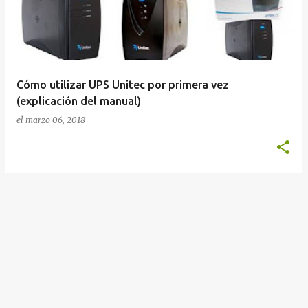
r
a
d
a
Cómo utilizar UPS Unitec por primera vez
s
(explicación del manual)
el
marzo 06, 2018