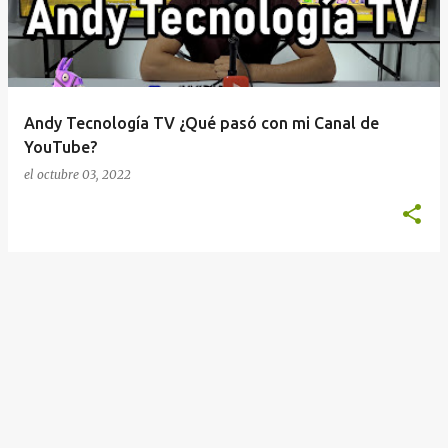
r
a
d
a
Andy Tecnología TV ¿Qué pasó con mi Canal de
s
YouTube?
el
octubre 03, 2022